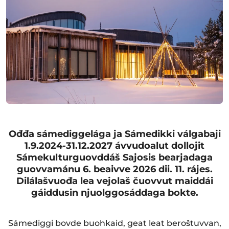
Ođđa sámediggelága ja Sámedikki válgabaji
1.9.2024-31.12.2027 ávvudoalut dollojit
Sámekulturguovddáš Sajosis bearjadaga
guovvamánu 6. beaivve 2026 dii. 11. rájes.
Dilálašvuođa lea vejolaš čuovvut maiddái
gáiddusin njuolggosáddaga bokte.
Sámediggi bovde buohkaid, geat leat beroštuvvan,