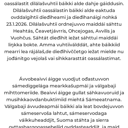
oassálastit dilálašvuhtii báikki alde dahje gáiddusin.
Dilálašvuhtii oassálastin báikki alde eaktuda
ovddalgihtii dieđiheami ja dieđihanáigi nohká
23.1.2026. Dilálašvuhtii ordnejuvvo maiddái sáhttu
Heahtás, Čeavetjávrris, Ohcejogas, Avvilis ja
Vuohčus. Sáhtát dieđihit iežat sáhttui maiddái
liŋkka bokte. Amma vuhtiiválddát, ahte báikkiid
mearri lea rájálaš,de dieđihivččetgo iežat mielde nu
jođánitgo vejolaš vai sihkkarasttát oassálastimat.
Ávvobeaivvi áigge vuodjut ođastuvvon
sámediggelága mearkkašupmái ja válgabaji
mihttomeriide. Beaivvi áigge gullat sáhkavuoruid ja
musihkkaovdanbuktimiid miehtá Sámeeatnama.
Válgabaji ávvudeapmái báikki ala leat bovdejuvvon
sámeservoša lahtut, sámeservodaga
váikkuheaddjit, Suoma stáhta ja sierra
ovttasbargooassebeliid ovddasteaddjit, ja maid