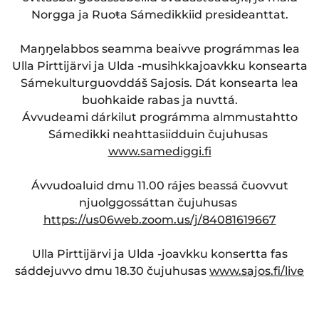
Norgga ja Ruoŧa Sámedikkiid presideanttat.
Maŋŋelabbos seamma beaivve prográmmas lea
Ulla Pirttijärvi ja Ulda -musihkkajoavkku konsearta
Sámekulturguovddáš Sajosis. Dát konsearta lea
buohkaide rabas ja nuvttá.
Ávvudeami dárkilut prográmma almmustahtto
Sámedikki neahttasiidduin čujuhusas
www.samediggi.fi
Ávvudoaluid dmu 11.00 rájes beassá čuovvut
njuolggossáttan čujuhusas
https://us06web.zoom.us/j/84081619667
Ulla Pirttijärvi ja Ulda -joavkku konsertta fas
sáddejuvvo dmu 18.30 čujuhusas
www.sajos.fi/live