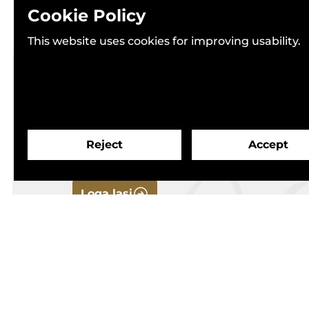
Cookie Policy
This website uses cookies for improving usability.
Čoahkkimat ja dilálášvuođat
Reject
Accept
Loga lasi
Sajos
Oktavuohta