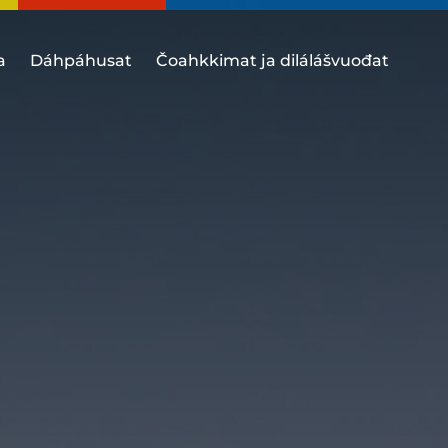
a
Dáhpáhusat
Čoahkkimat ja dilálášvuođat