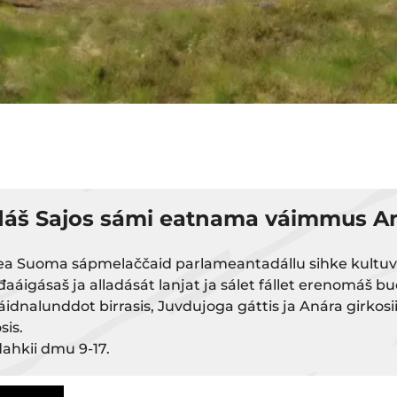
áš Sajos sámi eatnama váimmus A
a Suoma sápmelaččaid parlameantadállu sihke kultuvra
áigásaš ja alladását lanjat ja sálet fállet erenomáš b
dnalunddot birrasis, Juvdujoga gáttis ja Anára girkosiid
is.
ahkii dmu 9-17.