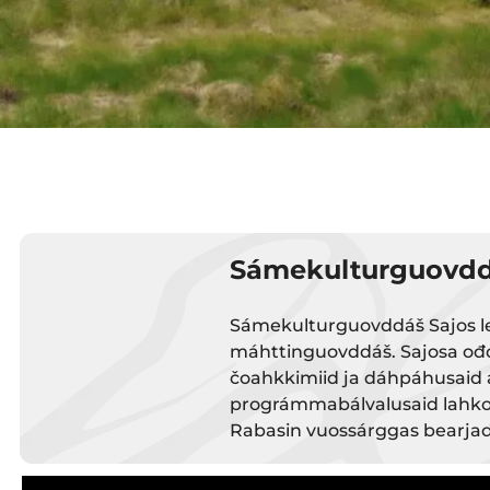
Sámekulturguovdd
Sámekulturguovddáš Sajos le
máhttinguovddáš. Sajosa ođđa
čoahkkimiid ja dáhpáhusaid ái
prográmmabálvalusaid lahkos
Rabasin vuossárggas bearjad