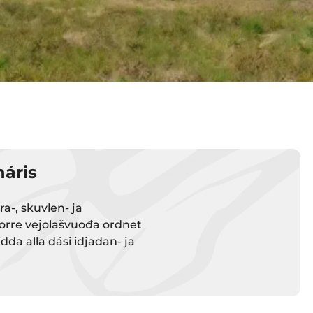
náris
-, skuvlen- ja
uorre vejolašvuođa ordnet
da alla dási idjadan- ja