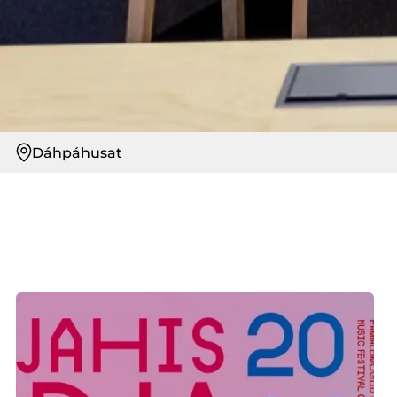
Dáhpáhusat