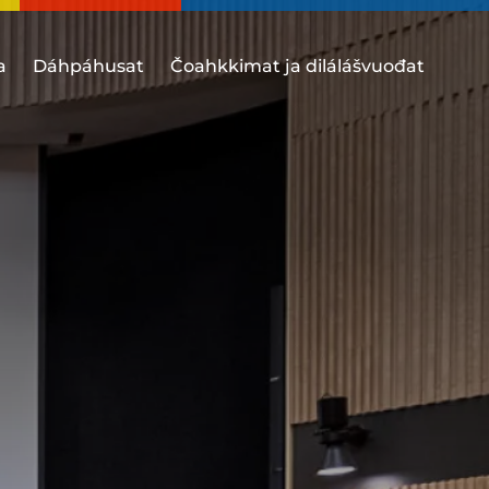
a
Dáhpáhusat
Čoahkkimat ja dilálášvuođat