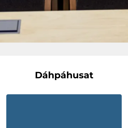
Dáhpáhusat