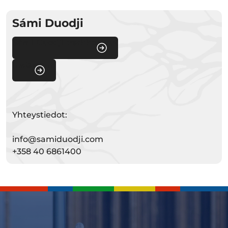
Sámi Duodji
Sámi Duodji verkkosivut
Instagram
Yhteystiedot:
info@samiduodji.com
+358 40 6861400