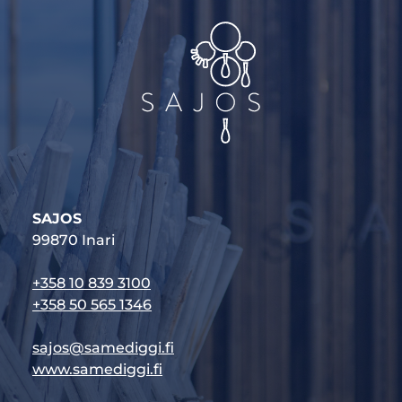
SAJOS
99870 Inari
+358 10 839 3100
+358 50 565 1346
sajos@samediggi.fi
www.samediggi.fi