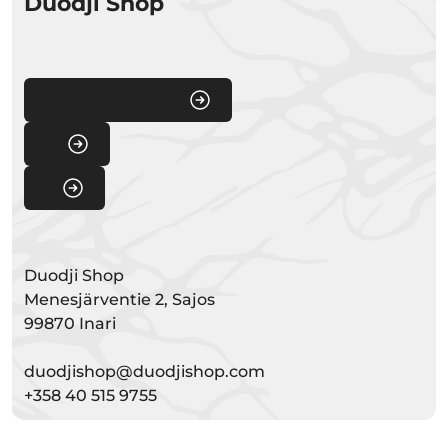
Duodji Shop
Duodji Shop verkkosivut
Instagram
Facebook
Duodji Shop
Menesjärventie 2, Sajos
99870 Inari
duodjishop@duodjishop.com
+358 40 515 9755