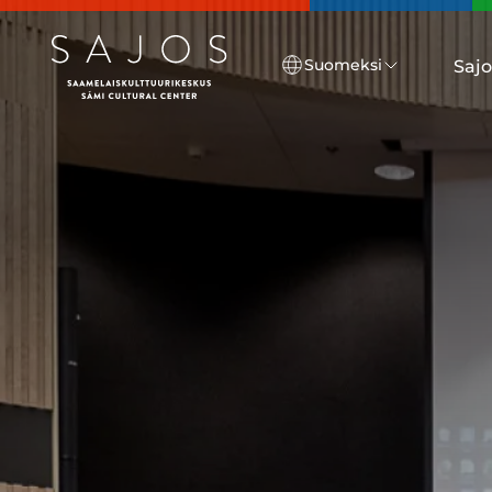
Siirry pääsisältöön
Suomeksi
Sajo