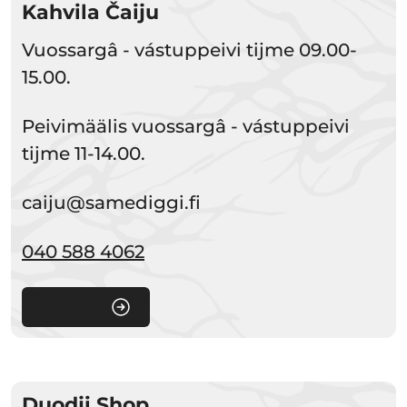
Kahvila Čaiju
Vuossargâ - vástuppeivi tijme 09.00-
15.00.
Peivimäälis vuossargâ - vástuppeivi
tijme 11-14.00.
caiju@samediggi.fi
040 588 4062
Kähviviäsu Čaiju
Duodji Shop