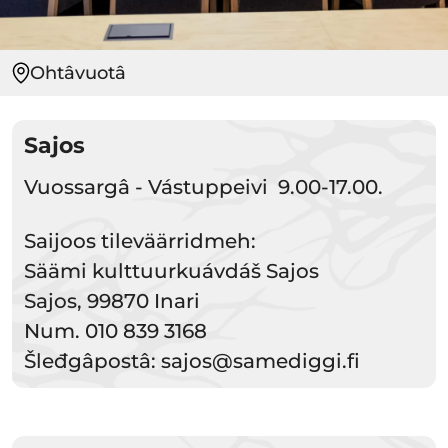
Ohtâvuotâ
Sajos
Vuossargâ - Vástuppeivi 9.00-17.00.
Saijoos tileväärridmeh:
Säämi kulttuurkuávdáš Sajos
Sajos, 99870 Inari
Num. 010 839 3168
Šleđgâpostâ: sajos@samediggi.fi