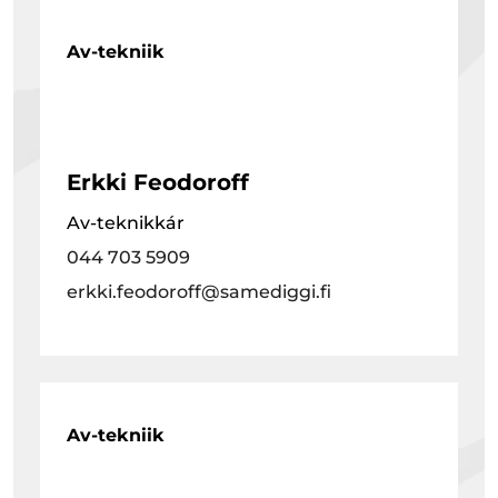
Av-tekniik
Erkki Feodoroff
Av-teknikkár
044 703 5909
erkki.feodoroff@samediggi.fi
Av-tekniik