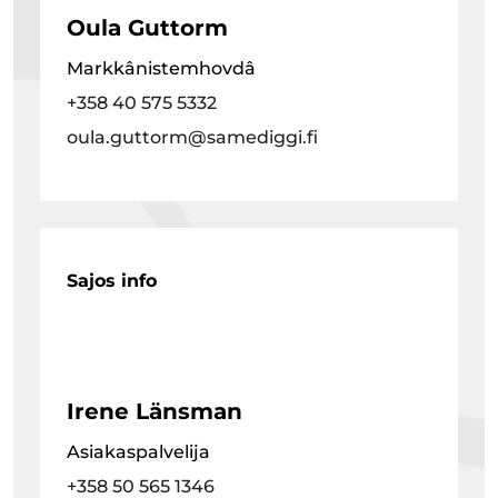
Oula Guttorm
Markkânistemhovdâ
+358 40 575 5332
oula.guttorm@samediggi.fi
Sajos info
Irene Länsman
Asiakaspalvelija
+358 50 565 1346