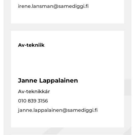
irene.lansman@samediggi.fi
Av-tekniik
Janne Lappalainen
Av-teknikkár
010 839 3156
janne.lappalainen@samediggi.fi