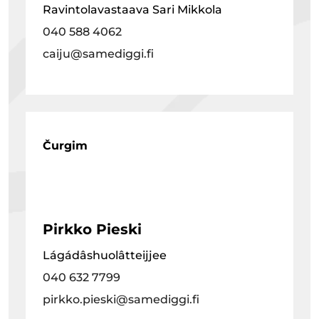
Ravintolavastaava Sari Mikkola
040 588 4062
caiju@samediggi.fi
Čurgim
Pirkko Pieski
Lágádâshuolâtteijjee
040 632 7799
pirkko.pieski@samediggi.fi