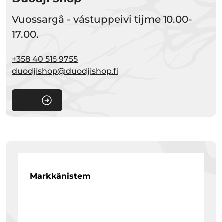
Vuossargâ - vástuppeivi tijme 10.00-
17.00.
+358 40 515 9755
duodjishop@duodjishop.fi
Duodji Shop
Markkânistem