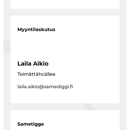
Myyntilaskutus
Laila Aikio
Toimāttāhcällee
laila.aikio@samediggi.fi
Sametigge